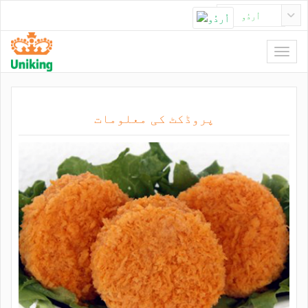
اُردُو
پروڈکٹ کی معلومات