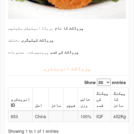
پروڈکٹ کا نام
بریڈڈ امیٹیشن سکیلپس
پروڈکٹ کیٹیگری
مختلف
پروڈکٹ کی قسم
پروسیس شدہ مصنوعات
پروڈکٹ انوینٹری
Show
entries
پیکنگ
پیکنگ
کا
کی
خالص
انوینٹری
سائز
قسم
وزن
فیچر
سائز
اصل
ID
653
China
100%
IQF
4X2Kg
Showing 1 to 1 of 1 entries