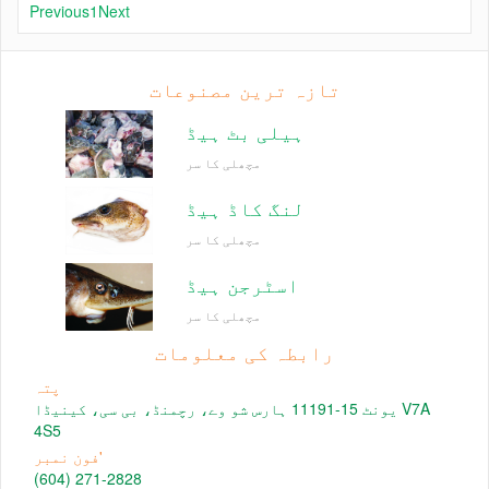
Previous
1
Next
تازہ ترین مصنوعات
ہیلی بٹ ہیڈ
مچھلی کا سر
لنگ کاڈ ہیڈ
مچھلی کا سر
اسٹرجن ہیڈ
مچھلی کا سر
رابطہ کی معلومات
پتہ
یونٹ 15-11191 ہارس شو وے، رچمنڈ، بی سی، کینیڈا V7A
4S5
فون نمبر'
(604) 271-2828