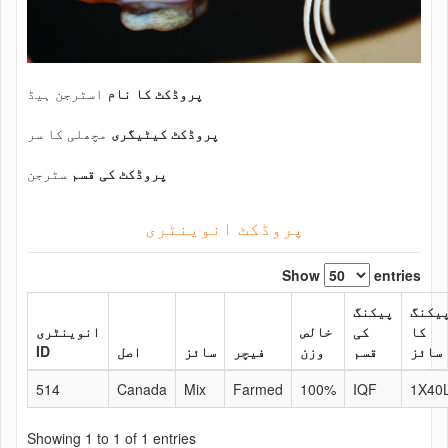
پروڈکٹ کا نام
اسٹرجن ہیڈ
پروڈکٹ کیٹیگری
مچھلی کا سر
پروڈکٹ کی قسم
سٹرجن
پروڈکٹ انوینٹری
Show
entries
یکنگ
پیکنگ
کا
کی
خالص
انوینٹری
سائز
قسم
وزن
فیچر
سائز
اصل
ID
514
Canada
Mix
Farmed
100%
IQF
1X40
Showing 1 to 1 of 1 entries