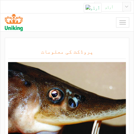
اُردُو
پروڈکٹ کی معلومات