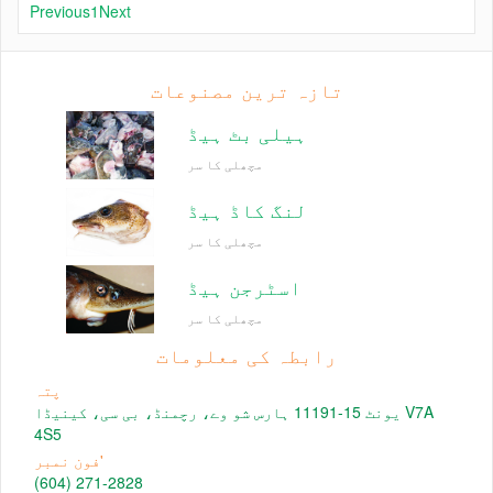
Previous
1
Next
تازہ ترین مصنوعات
ہیلی بٹ ہیڈ
مچھلی کا سر
لنگ کاڈ ہیڈ
مچھلی کا سر
اسٹرجن ہیڈ
مچھلی کا سر
رابطہ کی معلومات
پتہ
یونٹ 15-11191 ہارس شو وے، رچمنڈ، بی سی، کینیڈا V7A
4S5
فون نمبر'
(604) 271-2828