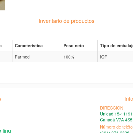
Inventario de productos
o
Característica
Peso neto
Tipo de embalaj
Farmed
100%
IQF
s
Inf
DIRECCIÓN
Unidad 15-11191
Canadá V7A 4S5
Número de teléfo
 ling
(604) 271-2828