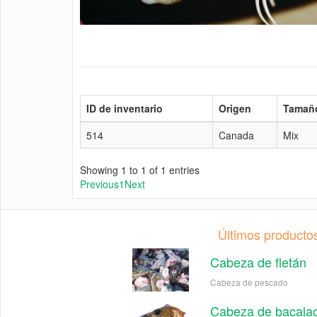
ID de inventario
Origen
Tamañ
514
Canada
Mix
Showing 1 to 1 of 1 entries
Previous
1
Next
Últimos producto
Cabeza de fletán
Cabeza de pescado
Cabeza de bacalao