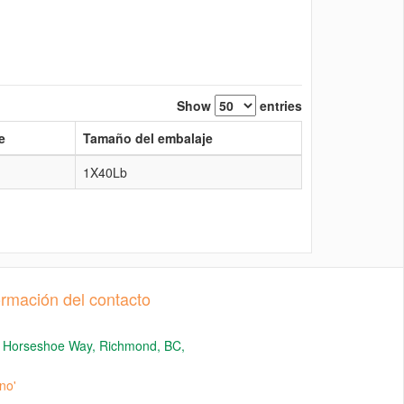
Show
entries
e
Tamaño del embalaje
1X40Lb
ormación del contacto
 Horseshoe Way, Richmond, BC,
no'