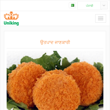
ਪੰਜਾਬੀ
ਉਤਪਾਦ ਜਾਣਕਾਰੀ