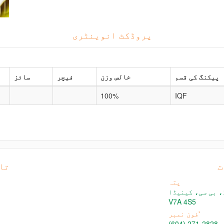
پروڈکٹ انوینٹری
پیکنگ کی قسم
خالص وزن
فیچر
سائز
100%
IQF
ت
تا
پتہ
 رچمنڈ، بی سی، کینیڈا
V7A 4S5
فون نمبر'
(604) 271-2828