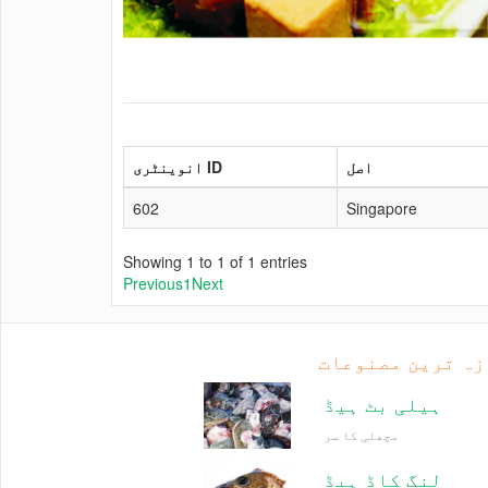
اصل
انوینٹری ID
602
Singapore
Showing 1 to 1 of 1 entries
Previous
1
Next
زہ ترین مصنوعات
ہیلی بٹ ہیڈ
مچھلی کا سر
لنگ کاڈ ہیڈ