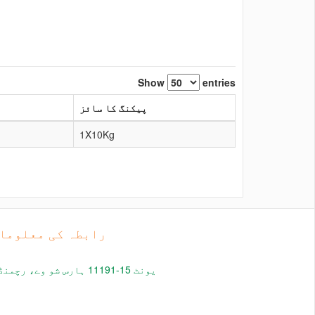
Show
entries
پیکنگ کا سائز
1X10Kg
رابطہ کی معلوما
یونٹ 15-11191 ہارس شو وے،