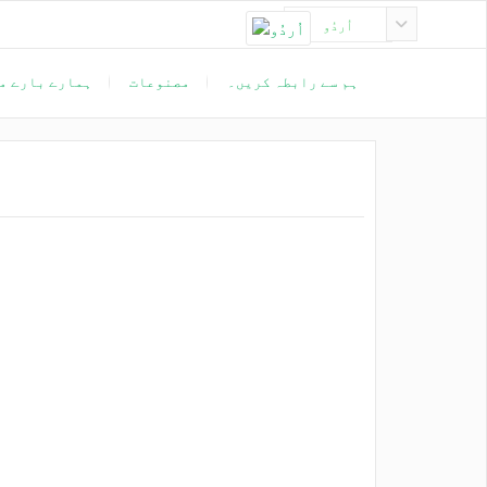
اُردُو
ہم سے رابطہ کریں۔
مصنوعات
ہمارے بارے م