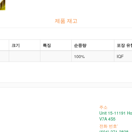
제품 재고
크기
특징
순중량
포장 유
100%
IQF
주소
Unit 15-11191 H
V7A 4S5
전화 번호'
(604) 271-2828