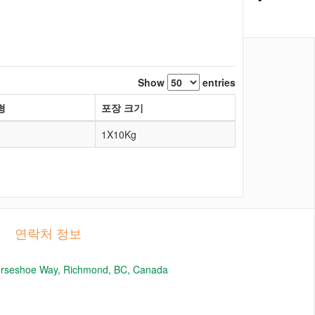
Show
entries
형
포장 크기
1X10Kg
연락처 정보
orseshoe Way, Richmond, BC, Canada