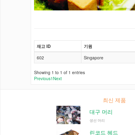
재고 ID
기원
602
Singapore
Showing 1 to 1 of 1 entries
Previous
1
Next
최신 제품
대구 머리
생선 머리
린코드 헤드