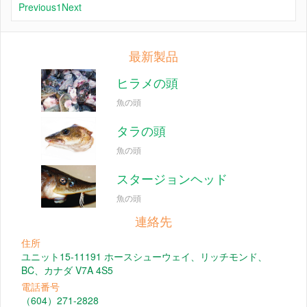
Previous
1
Next
最新製品
ヒラメの頭
魚の頭
タラの頭
魚の頭
スタージョンヘッド
魚の頭
連絡先
住所
ユニット15-11191 ホースシューウェイ、リッチモンド、
BC、カナダ V7A 4S5
電話番号
（604）271-2828