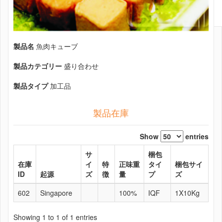
製品名
魚肉キューブ
製品カテゴリー
盛り合わせ
製品タイプ
加工品
製品在庫
Show
entries
サ
梱包
在庫
イ
特
正味重
タイ
梱包サイ
ID
起源
ズ
徴
量
プ
ズ
602
Singapore
100%
IQF
1X10Kg
Showing 1 to 1 of 1 entries