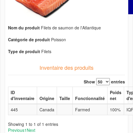
Nom du produit
Filets de saumon de l'Atlantique
Catégorie de produit
Poisson
Type de produit
Filets
Inventaire des produits
Show
entries
ID
Poids
Ty
d'inventaire
Origine
Taille
Fonctionnalité
net
d'
445
Canada
Farmed
100%
IQ
Showing 1 to 1 of 1 entries
Previous
1
Next