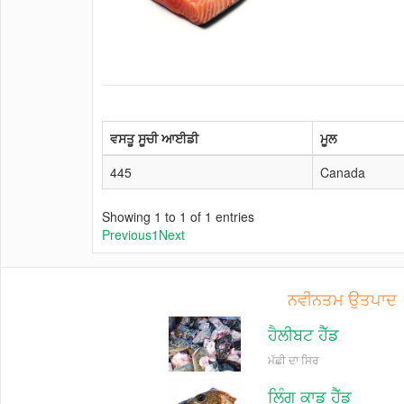
ਵਸਤੂ ਸੂਚੀ ਆਈਡੀ
ਮੂਲ
445
Canada
Showing 1 to 1 of 1 entries
Previous
1
Next
ਨਵੀਨਤਮ ਉਤਪਾਦ
ਹੈਲੀਬਟ ਹੈੱਡ
ਮੱਛੀ ਦਾ ਸਿਰ
ਲਿੰਗ ਕਾਡ ਹੈੱਡ