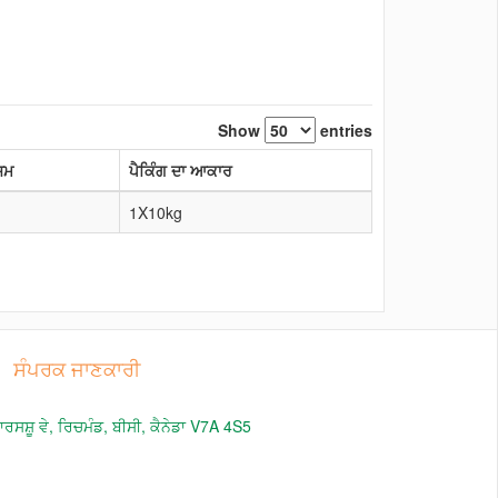
Show
entries
ਸਮ
ਪੈਕਿੰਗ ਦਾ ਆਕਾਰ
1X10kg
ਸੰਪਰਕ ਜਾਣਕਾਰੀ
ਸਸ਼ੂ ਵੇ, ਰਿਚਮੰਡ, ਬੀਸੀ, ਕੈਨੇਡਾ V7A 4S5