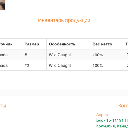
Инвентарь продукции
точник
Размер
Особенность
Вес нетто
Т
nada
#1
Wild Caught
100%
I
nada
#2
Wild Caught
100%
I
кты
Кон
Адрес
Блок 15-11191 H
Колумбия, Кана