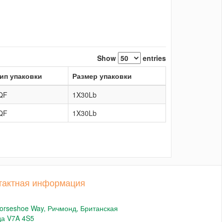
Show
entries
ип упаковки
Размер упаковки
QF
1X30Lb
QF
1X30Lb
тактная информация
orseshoe Way, Ричмонд, Британская
да V7A 4S5