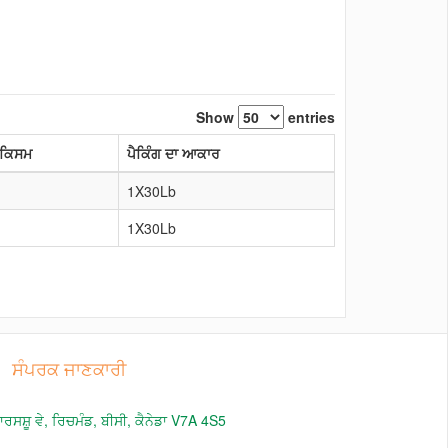
Show
entries
 ਕਿਸਮ
ਪੈਕਿੰਗ ਦਾ ਆਕਾਰ
1X30Lb
1X30Lb
ਸੰਪਰਕ ਜਾਣਕਾਰੀ
ਸਸ਼ੂ ਵੇ, ਰਿਚਮੰਡ, ਬੀਸੀ, ਕੈਨੇਡਾ V7A 4S5