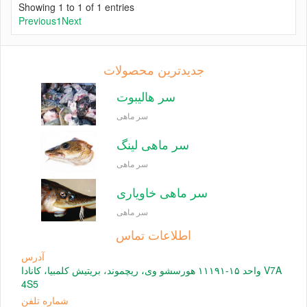
Showing 1 to 1 of 1 entries
Previous
1
Next
جدیدترین محصولات
سر هالیبوت
سر ماهی
سر ماهی لینگ
سر ماهی
سر ماهی خاویاری
سر ماهی
اطلاعات تماس
آدرس
واحد ۱۵-۱۱۱۹۱ هورسشو وی، ریچموند، بریتیش کلمبیا، کانادا V7A
4S5
شماره تلفن