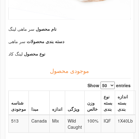
نام محصول
سر ماهی لینگ
دسته بندی محصولات
سر ماهی
نوع محصول
لینگ کاد
موجودی محصول
Show
entries
اندازه
نوع
بسته
بسته
وزن
شناسه
بندی
بندی
خالص
ویژگی
اندازه
مبدا
موجودی
513
Canada
Mix
Wild
100%
IQF
1X40Lb
Caught