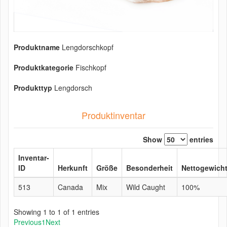
Produktname
Lengdorschkopf
Produktkategorie
Fischkopf
Produkttyp
Lengdorsch
Produktinventar
Show
entries
Inventar-
ID
Herkunft
Größe
Besonderheit
Nettogewich
513
Canada
Mix
Wild Caught
100%
Showing 1 to 1 of 1 entries
Previous
1
Next