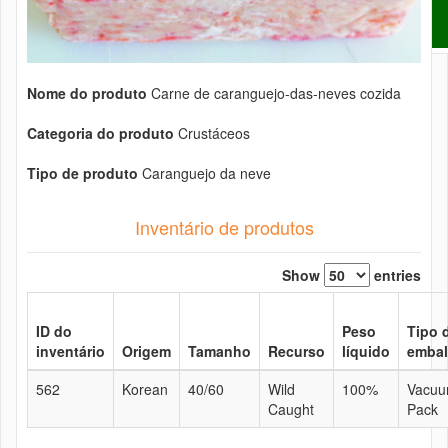
Nome do produto
Carne de caranguejo-das-neves cozida
Categoria do produto
Crustáceos
Tipo de produto
Caranguejo da neve
Inventário de produtos
Show
entries
ID do
Peso
Tipo 
inventário
Origem
Tamanho
Recurso
líquido
emba
562
Korean
40/60
Wild
100%
Vacu
Caught
Pack